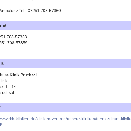
mbulanz Tel.: 07251 708-57360
riat
7251 708-57353
251 708-57359
ft
irum-Klinik Bruchsal
linik
tr. 1 - 14
ruchsal
t
ww.rkh-kliniken.de/kliniken-zentren/unsere-kliniken/fuerst-stirum-klinik
l/