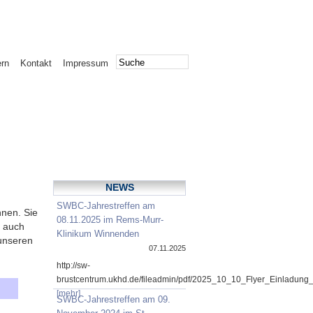
ern
Kontakt
Impressum
NEWS
SWBC-Jahrestreffen am
nnen. Sie
08.11.2025 im Rems-Murr-
r auch
Klinikum Winnenden
unseren
07.11.2025
http://sw-
brustcentrum.ukhd.de/fileadmin/pdf/2025_10_10_Flyer_Einladung
[mehr]
SWBC-Jahrestreffen am 09.