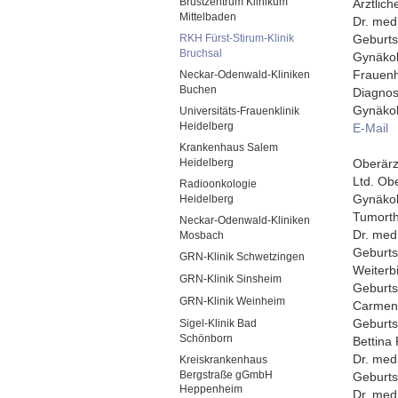
Brustzentrum Klinikum
Ärztlich
Mittelbaden
Dr. med
RKH Fürst-Stirum-Klinik
Geburts
Bruchsal
Gynäkol
Frauenh
Neckar-Odenwald-Kliniken
Buchen
Diagnos
Gynäkol
Universitäts-Frauenklinik
Heidelberg
E-Mail
Krankenhaus Salem
Heidelberg
Oberärz
Ltd. Obe
Radioonkologie
Gynäkol
Heidelberg
Tumorth
Neckar-Odenwald-Kliniken
Dr. med
Mosbach
Geburts
GRN-Klinik Schwetzingen
Weiterb
GRN-Klinik Sinsheim
Geburts
GRN-Klinik Weinheim
Carmen 
Geburts
Sigel-Klinik Bad
Schönborn
Bettina
Dr. med
Kreiskrankenhaus
Bergstraße gGmbH
Geburts
Heppenheim
Dr. med