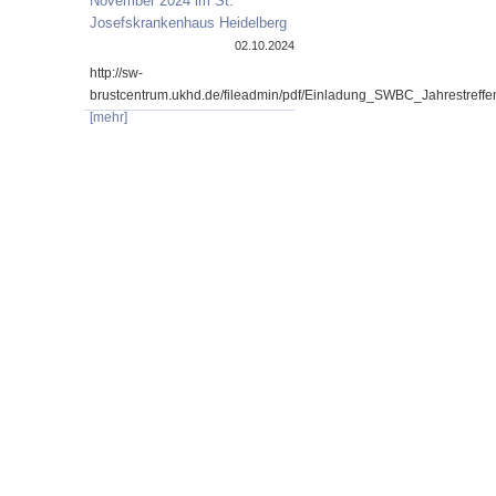
November 2024 im St.
Josefskrankenhaus Heidelberg
02.10.2024
http://sw-
brustcentrum.ukhd.de/fileadmin/pdf/Einladung_SWBC_Jahrestref
[mehr]