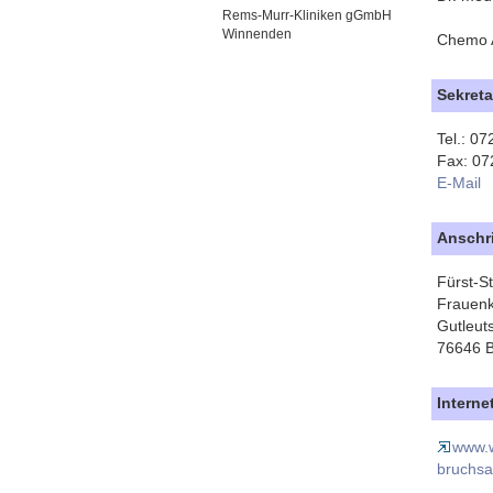
Rems-Murr-Kliniken gGmbH
Winnenden
Chemo A
Sekreta
Tel.: 0
Fax: 07
E-Mail
Anschri
Fürst-St
Frauenk
Gutleuts
76646 B
Interne
www.w
bruchsa